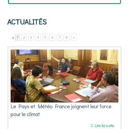
GROUPES DE TRAVAIL
▼
SIMULATEUR
ACTUALITÉS
PUBLICATIONS
«
1
2
3
4
5
6
7
8
»
CONTRIBUEZ
Le Pays et Météo France joignent leur force
pour le climat
Lire la suite