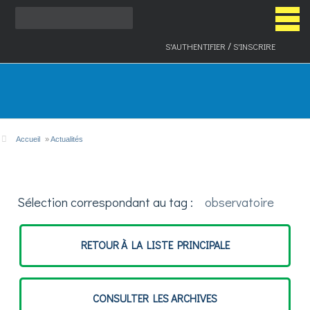
/
S'AUTHENTIFIER
S'INSCRIRE
ACCUEIL
Accueil
»
Actualités
LA DÉMARCHE
Sélection correspondant au tag :
observatoire
PLAN D'ACTION
RETOUR À LA LISTE PRINCIPALE
INDICATEURS
CONSULTER LES ARCHIVES