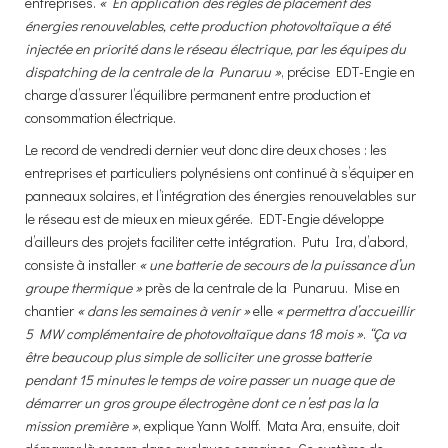
entreprises.
« En application des règles de placement des
énergies renouvelables, cette production photovoltaïque a été
injectée en priorité dans le réseau électrique, par les équipes du
dispatching de la centrale de la Punaruu »
, précise EDT-Engie en
charge d’assurer l’équilibre permanent entre production et
consommation électrique.
Le record de vendredi dernier veut donc dire deux choses : les
entreprises et particuliers polynésiens ont continué à s’équiper en
panneaux solaires, et l’intégration des énergies renouvelables sur
le réseau est de mieux en mieux gérée. EDT-Engie développe
d’ailleurs des projets faciliter cette intégration. Putu Ira, d’abord,
consiste à installer
« une batterie de secours de la puissance d’un
groupe thermique »
près de la centrale de la Punaruu. Mise en
chantier
« dans les semaines à venir »
elle
« permettra d’accueillir
5 MW complémentaire de photovoltaïque dans 18 mois »
.
“Ça va
être beaucoup plus simple de solliciter une grosse batterie
pendant 15 minutes le temps de voire passer un nuage que de
démarrer un gros groupe électrogène dont ce n’est pas la la
mission première »
, explique Yann Wolff. Mata Ara, ensuite, doit