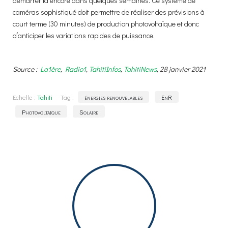
démarrer là encore dans quelques semaines. Ce système de
caméras sophistiqué doit permettre de réaliser des prévisions à
court terme (30 minutes) de production photovoltaïque et donc
d’anticiper les variations rapides de puissance.
Source :
La1ère
,
Radio1
,
TahitiInfos
,
TahitiNews
, 28 janvier 2021
Echelle :
Tahiti
Tag :
énergies renouvelables
EnR
Photovoltaïque
Solaire