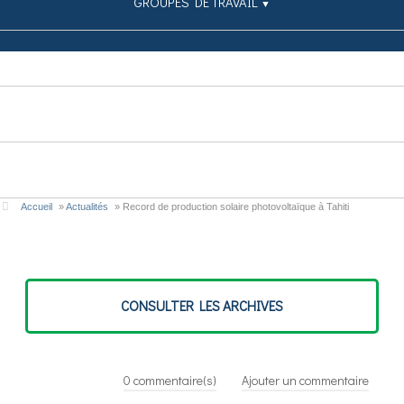
GROUPES DE TRAVAIL
▼
SIMULATEUR
PUBLICATIONS
CONTRIBUEZ
Accueil
»
Actualités
»
Record de production solaire photovoltaïque à Tahiti
CONSULTER LES ARCHIVES
0
commentaire(s)
Ajouter un commentaire