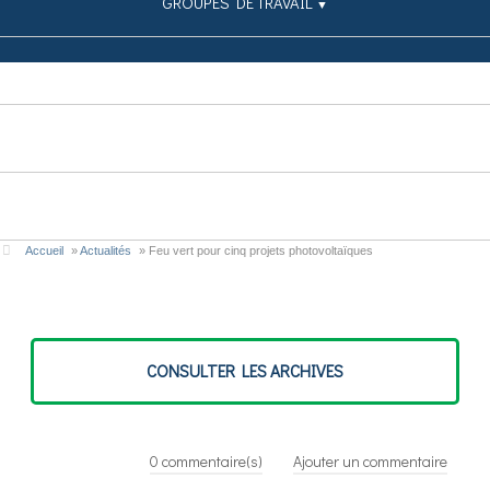
GROUPES DE TRAVAIL
▼
SIMULATEUR
PUBLICATIONS
CONTRIBUEZ
Accueil
»
Actualités
»
Feu vert pour cinq projets photovoltaïques
CONSULTER LES ARCHIVES
0
commentaire(s)
Ajouter un commentaire