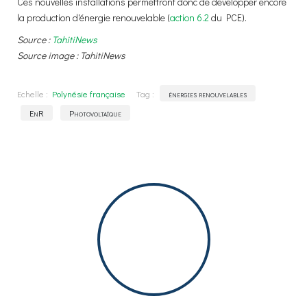
Ces nouvelles installations permettront donc de développer encore
la production d'énergie renouvelable (
action 6.2
du PCE).
Source :
TahitiNews
Source image : TahitiNews
Echelle :
Polynésie française
Tag :
énergies renouvelables
EnR
Photovoltaïque