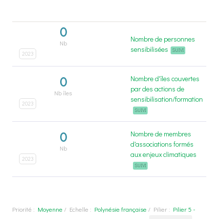
0
Nombre de personnes
Nb
sensibilisées
SUIVI
2023
0
Nombre d'îles couvertes
par des actions de
Nb îles
sensibilisation/formation
2023
SUIVI
0
Nombre de membres
d'associations formés
Nb
aux enjeux climatiques
2023
SUIVI
Priorité :
Moyenne
/
Echelle :
Polynésie française
/
Pilier :
Pilier 5 -