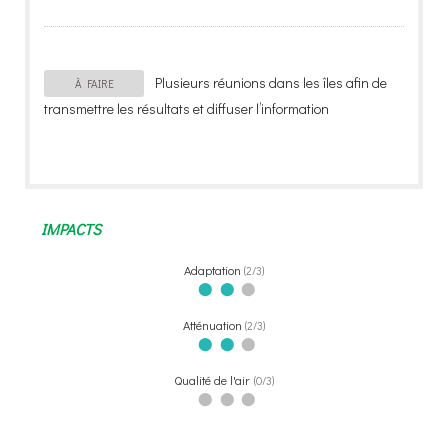
Plusieurs réunions dans les îles afin de
À FAIRE
transmettre les résultats et diffuser l’information
IMPACTS
Adaptation
2/3
⬤
⬤
⬤
Atténuation
2/3
⬤
⬤
⬤
Qualité de l'air
0/3
⬤
⬤
⬤