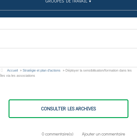
GROUPES DE TRAVAIL
▼
SIMULATEUR
PUBLICATIONS
CONTRIBUEZ
Accueil
»
Stratégie et plan d'actions
»
Déployer la sensibilisation/formation dans les
îles via les associations
CONSULTER LES ARCHIVES
0
commentaire(s)
Ajouter un commentaire