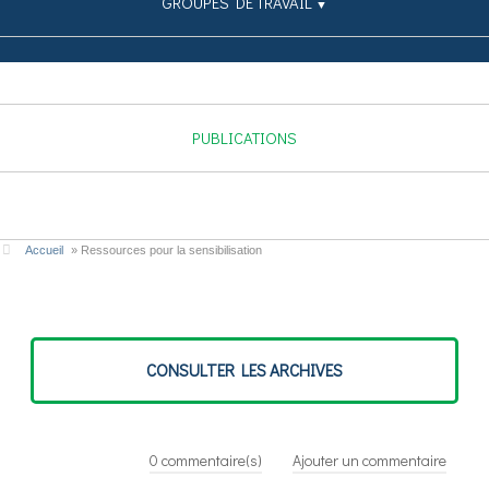
GROUPES DE TRAVAIL
▼
SIMULATEUR
PUBLICATIONS
CONTRIBUEZ
Accueil
»
Ressources pour la sensibilisation
CONSULTER LES ARCHIVES
0
commentaire(s)
Ajouter un commentaire