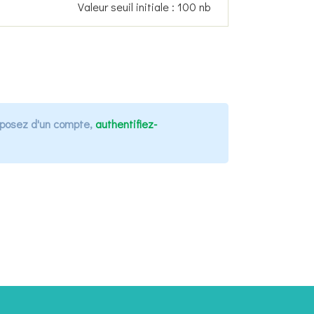
Valeur seuil initiale :
100 nb
isposez d'un compte,
authentifiez-