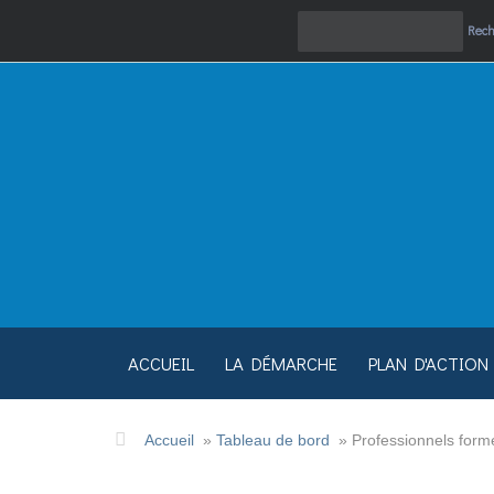
Rech
ACCUEIL
LA DÉMARCHE
PLAN D'ACTION
Accueil
»
Tableau de bord
»
Professionnels formé