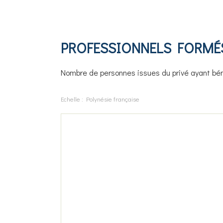
PROFESSIONNELS FORMÉ
Nombre de personnes issues du privé ayant béné
Echelle :
Polynésie française
Bilan
REPRÉSENTATION
de
GRAPHIQUE
DE
l'indicateur
L'INDICATEUR