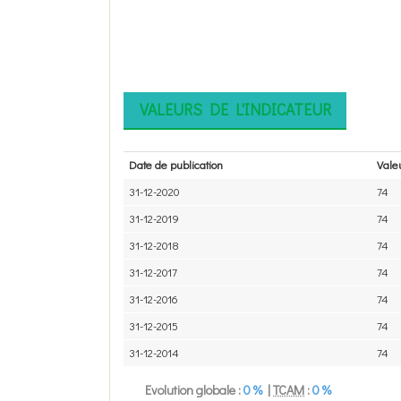
VALEURS DE L'INDICATEUR
Date de publication
Valeu
31-12-2020
74
31-12-2019
74
31-12-2018
74
31-12-2017
74
31-12-2016
74
31-12-2015
74
31-12-2014
74
Evolution globale :
0 %
|
TCAM
:
0 %