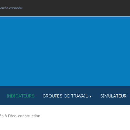
erche avancée
INDICATEURS
GROUPES DE TRAVAIL
SIMULATEUR
▼
s à l'éco-construction