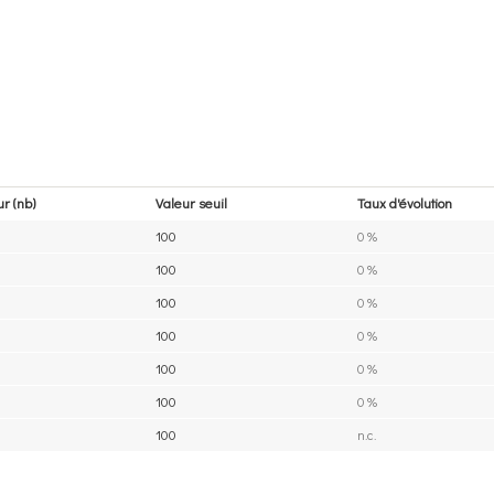
r (nb)
Valeur seuil
Taux d'évolution
100
0 %
100
0 %
100
0 %
100
0 %
100
0 %
100
0 %
100
n.c.