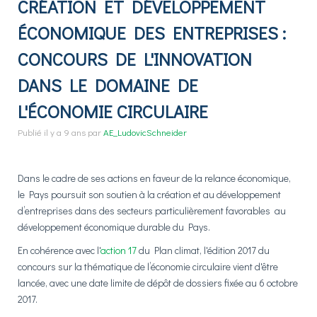
GROUPES DE TRAVAIL
CRÉATION ET DÉVELOPPEMENT
▼
ÉCONOMIQUE DES ENTREPRISES :
SIMULATEUR
CONCOURS DE L'INNOVATION
DANS LE DOMAINE DE
PUBLICATIONS
L'ÉCONOMIE CIRCULAIRE
Publié
il y a 9 ans
par
AE_LudovicSchneider
CONTRIBUEZ
Dans le cadre de ses actions en faveur de la relance économique,
le Pays poursuit son soutien à la création et au développement
d’entreprises dans des secteurs particulièrement favorables au
développement économique durable du Pays.
En cohérence avec l'
action 17
du Plan climat, l'édition 2017 du
concours sur la thématique de l’économie circulaire vient d'être
lancée, avec une date limite de dépôt de dossiers fixée au 6 octobre
2017.