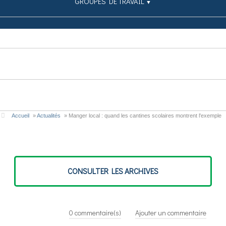
GROUPES DE TRAVAIL
▼
SIMULATEUR
PUBLICATIONS
CONTRIBUEZ
Accueil
»
Actualités
»
Manger local : quand les cantines scolaires montrent l'exemple
CONSULTER LES ARCHIVES
0
commentaire(s)
Ajouter un commentaire