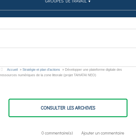
GROUPES DE TRAVAIL
▼
SIMULATEUR
PUBLICATIONS
CONTRIBUEZ
Accueil
»
Stratégie et plan d'actions
»
Développer une plateforme digitale des
ressources numériques de la zone littorale (projet TAHATAI NEO)
CONSULTER LES ARCHIVES
0
commentaire(s)
Ajouter un commentaire