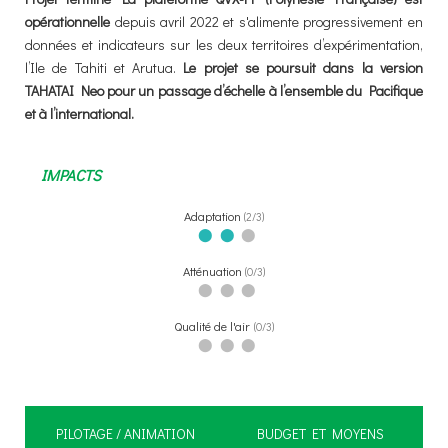
opérationnelle
depuis avril 2022 et s'alimente progressivement en
données et indicateurs sur les deux territoires d’expérimentation,
l’Ile de Tahiti et Arutua.
Le projet se poursuit dans la version
TAHATAI Neo pour un passage d’échelle à l’ensemble du Pacifique
et à l’international.
IMPACTS
Adaptation
2/3
⬤
⬤
⬤
Atténuation
0/3
⬤
⬤
⬤
Qualité de l'air
0/3
⬤
⬤
⬤
PILOTAGE / ANIMATION
BUDGET ET MOYENS