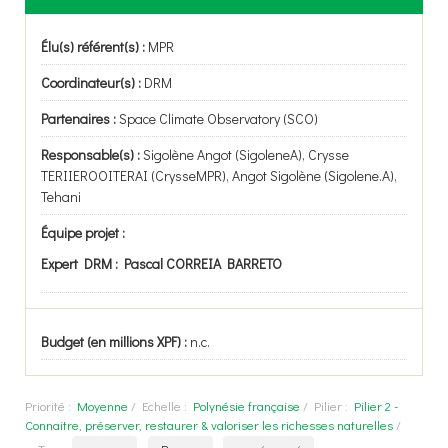
Élu(s) référent(s) :
MPR
Coordinateur(s) :
DRM
Partenaires :
Space Climate Observatory (SCO)
Responsable(s) :
Sigolène Angot (SigoleneA), Crysse
TERIIEROOITERAI (CrysseMPR), Angot Sigolène (Sigolene.A),
Tehani
Équipe projet :
Expert DRM : Pascal CORREIA BARRETO
Budget (en millions XPF) :
n.c.
Priorité :
Moyenne
/
Echelle :
Polynésie française
/
Pilier :
Pilier 2 -
Connaitre, préserver, restaurer & valoriser les richesses naturelles
/