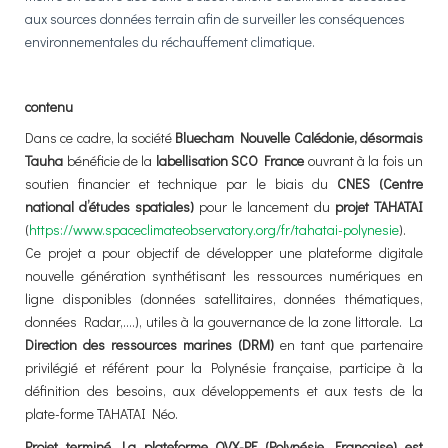
aux sources données terrain afin de surveiller les conséquences
environnementales du réchauffement climatique.
contenu
Dans ce cadre, la société
Bluecham Nouvelle Calédonie, désormais
Tauha
bénéficie de la
labellisation SCO France
ouvrant à la fois un
soutien financier et technique par le biais du
CNES (Centre
national d’études spatiales)
pour le lancement du
projet TAHATAI
(
https://www.spaceclimateobservatory.org/fr/tahatai-polynesie
).
Ce projet a pour objectif de développer une plateforme digitale
nouvelle génération synthétisant les ressources numériques en
ligne disponibles (données satellitaires, données thématiques,
données Radar,….), utiles à la gouvernance de la zone littorale. La
Direction des ressources marines (DRM)
en tant que partenaire
privilégié et référent pour la Polynésie française, participe à la
définition des besoins, aux développements et aux tests de la
plate-forme TAHATAI Néo.
Projet terminé
La plateforme QVX-PF (Polynésie Française) est