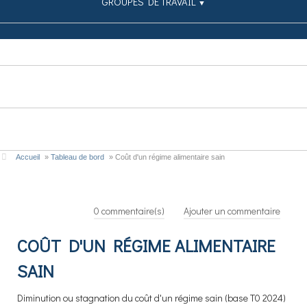
GROUPES DE TRAVAIL
▼
SIMULATEUR
PUBLICATIONS
CONTRIBUEZ
Accueil
»
Tableau de bord
»
Coût d'un régime alimentaire sain
0
commentaire(s)
Ajouter un commentaire
COÛT D'UN RÉGIME ALIMENTAIRE
SAIN
Diminution ou stagnation du coût d'un régime sain
(base T0 2024)