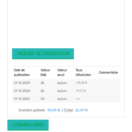
VALEURS DE L'INDICATEUR
Date de
Valeur
Valeur
Taux
Commentaire
publication
(Nb)
seuil
d'évolution
31-12-2025
36
aucun
+38,46 %
31-12-2024
26
aucun
+8,33 %
31-12-2023
24
aucun
n.c.
Evolution globale :
50,00 %
|
TCAM
:
22,47 %
COMMENTAIRES