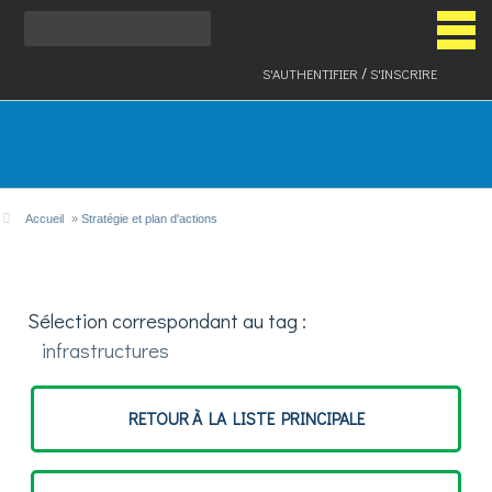
/
S'AUTHENTIFIER
S'INSCRIRE
ACCUEIL
Accueil
»
Stratégie et plan d'actions
LA DÉMARCHE
Sélection correspondant au tag :
infrastructures
PLAN D'ACTION
RETOUR À LA LISTE PRINCIPALE
INDICATEURS