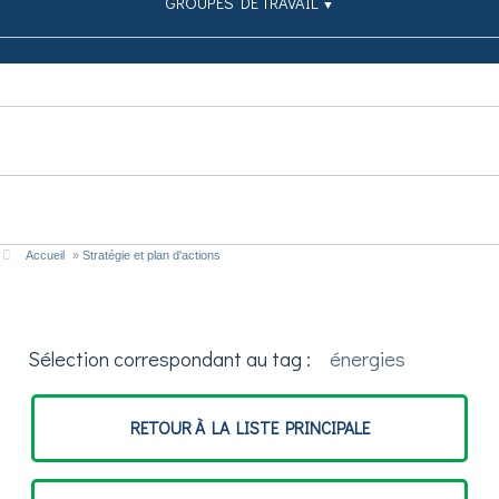
GROUPES DE TRAVAIL
▼
SIMULATEUR
PUBLICATIONS
CONTRIBUEZ
Accueil
»
Stratégie et plan d'actions
Sélection correspondant au tag :
énergies
RETOUR À LA LISTE PRINCIPALE